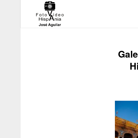
Gale
H