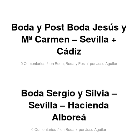
Boda y Post Boda Jesús y
Mª Carmen – Sevilla +
Cádiz
/
/
0 Comentarios
en
Boda
,
Boda y Post
por
Jose Aguilar
Boda Sergio y Silvia –
Sevilla – Hacienda
Alboreá
/
/
0 Comentarios
en
Boda
por
Jose Aguilar