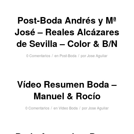
Post-Boda Andrés y Mª
José – Reales Alcázares
de Sevilla – Color & B/N
/
/
0 Comentarios
en
Post-Boda
por
Jose Aguilar
Vídeo Resumen Boda –
Manuel & Rocío
/
/
0 Comentarios
en
Vídeo Boda
por
Jose Aguilar