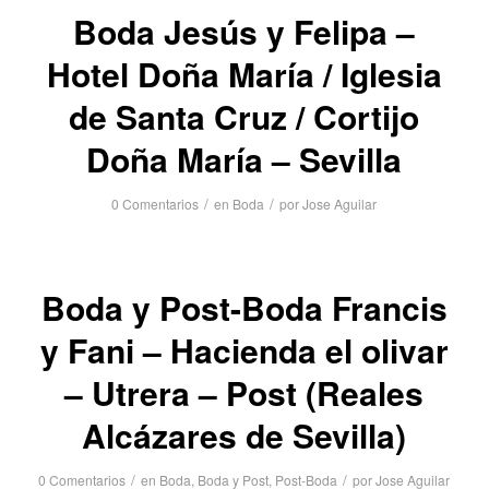
Boda Jesús y Felipa –
Hotel Doña María / Iglesia
de Santa Cruz / Cortijo
Doña María – Sevilla
/
/
0 Comentarios
en
Boda
por
Jose Aguilar
Boda y Post-Boda Francis
y Fani – Hacienda el olivar
– Utrera – Post (Reales
Alcázares de Sevilla)
/
/
0 Comentarios
en
Boda
,
Boda y Post
,
Post-Boda
por
Jose Aguilar