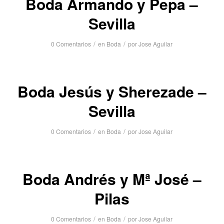
Boda Armando y Pepa –
Sevilla
/
/
0 Comentarios
en
Boda
por
Jose Aguilar
Boda Jesús y Sherezade –
Sevilla
/
/
0 Comentarios
en
Boda
por
Jose Aguilar
Boda Andrés y Mª José –
Pilas
/
/
0 Comentarios
en
Boda
por
Jose Aguilar