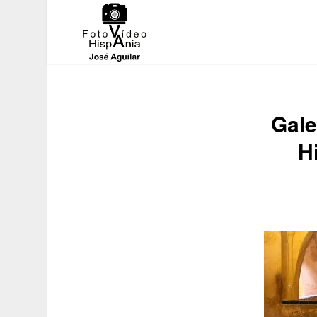
Gale
H