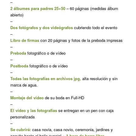
–
2 álbumes para padres 25×50
– 60 páginas (medidas álbum
abierto)
–
Dos fotógrafos y dos videógrafos
cubriendo todo el evento
–
Libro de firmas
con 20 páginas y fotos de la preboda impresas
–
Preboda
fotográfico o de vídeo
–
Postboda
fotográfico o de vídeo
–
Todas las fotografías en archivos jpg,
alta resolución y sin
marca de agua.
–
Montaje del vídeo
de su boda en Full-HD
–
El vídeo y las fotografías
se entregan en un pen con caja
personalizada
–
Se cubrirá:
casa novia, casa novio, ceremonia, jardines y
convite hasta el baile nupcial
+ 1 hora de barra libre.